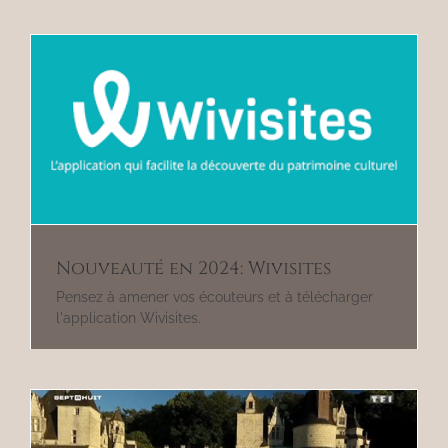
Nouveauté en 2024: Wivisites
Pensez à amener vos écouteurs et à télécharger
l'application Wivisites.