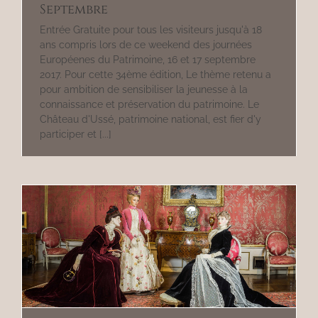
Septembre
Entrée Gratuite pour tous les visiteurs jusqu'à 18
ans compris lors de ce weekend des journées
Européenes du Patrimoine, 16 et 17 septembre
2017. Pour cette 34ème édition, Le thème retenu a
pour ambition de sensibiliser la jeunesse à la
connaissance et préservation du patrimoine. Le
Château d'Ussé, patrimoine national, est fier d'y
participer et [...]