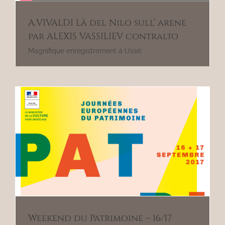
A.VIVALDI Là del Nilo sull’ arene
par ALEXIS VASSILIEV contralto
Magnifique enregistrement à Ussé.
Weekend du Patrimoine – 16/17