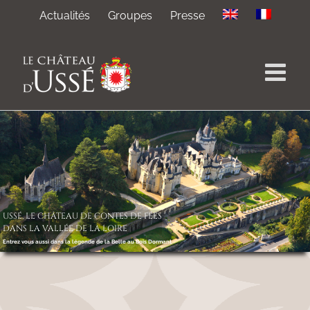
Passer
Actualités
Groupes
Presse
au
contenu
USSÉ, LE CHÂTEAU DE CONTES DE FÉES
DANS LA VALLÉE DE LA LOIRE
Entrez vous aussi dans la légende de la Belle au Bois Dormant