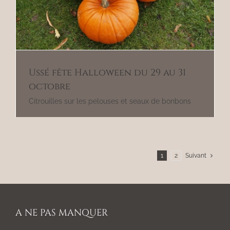
Ussé fête Halloween du 29 au 31
octobre
Citrouilles sur les pelouses et seaux de bonbons
1
2
Suivant
A NE PAS MANQUER