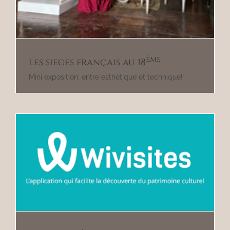
ème
les sieges français au 18
Mini exposition: entre esthétique et technique!