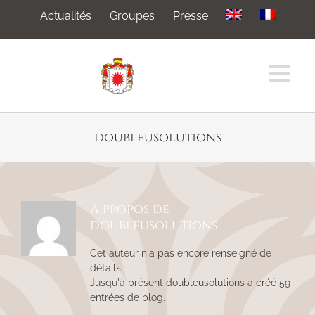
Passer
Actualités
Groupes
Presse
au
contenu
doubleusolutions
À propos de
doubleusolutions
Cet auteur n'a pas encore renseigné de
détails.
Jusqu'à présent doubleusolutions a créé 59
entrées de blog.