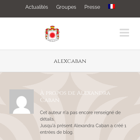
Passer
Actualités
Groupes
Presse
au
contenu
alexcaban
À propos de
Alexandra
Caban
Cet auteur n'a pas encore renseigné de
détails.
Jusqu'à présent Alexandra Caban a créé 1
entrées de blog.