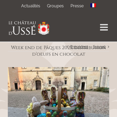
Passer
Actualités
Groupes
Presse
au
contenu
Week end de Pâques 2025, distribution
Précédent
Suivant
d’oeufs en chocolat
Voir
l'image
agrandie