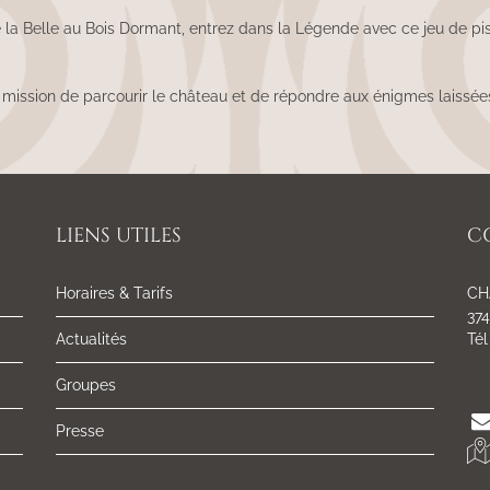
de la Belle au Bois Dormant, entrez dans la Légende avec ce jeu de
ission de parcourir le château et de répondre aux énigmes laissées
LIENS UTILES
C
Horaires & Tarifs
CH
37
Actualités
Tél
Groupes
Presse