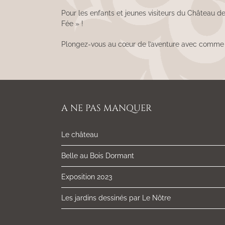
Pour les enfants et jeunes visiteurs du Château 
Fée » !
Plongez-vous au cœur de l’aventure avec comme m
A NE PAS MANQUER
Le château
Belle au Bois Dormant
Exposition 2023
Les jardins dessinés par Le Nôtre