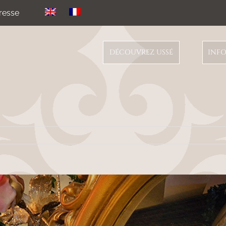
resse
Entre Comptes et conte de Fée
DÉCOUVREZ USSÉ
INFO