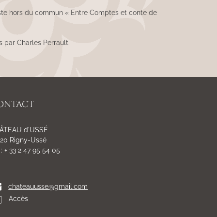
 piste hors du commun « Entre Comptes et conte de
 par Charles Perrault.
ONTACT
ÂTEAU d'USSÉ
420 Rigny-Ussé
 : + 33 2 47 95 54 05
chateauusse@gmail.com
Accès